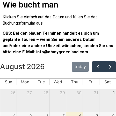
Wie bucht man
Klicken Sie einfach auf das Datum und füllen Sie das
Buchungsformular aus.
OBS: Bei den blauen Terminen handelt es sich um
geplante Touren – wenn Sie ein anderes Datum
und/oder eine andere Uhrzeit wünschen, senden Sie uns
bitte eine E-Mail: info@ohmygreenland.com
August 2026
today
Sun
Mon
Tue
Wed
Thu
Fri
Sat
26
27
28
29
30
31
1
2
3
4
5
6
7
8