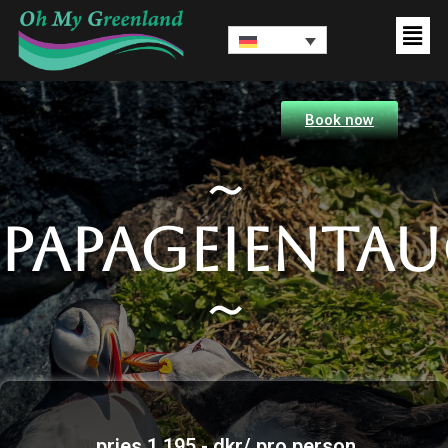
Book now
~
Papageienta
~
pries 1.195,- dkr/ pro person