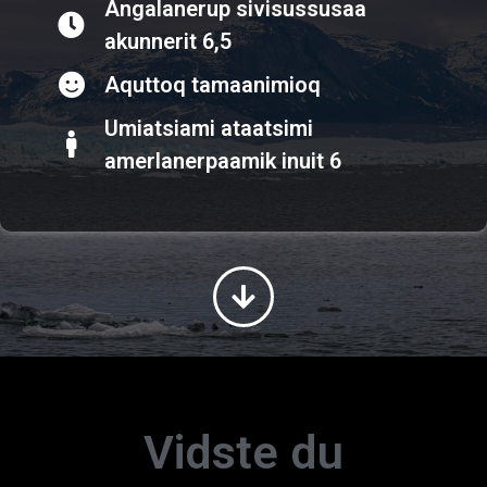
Angalanerup sivisussusaa
akunnerit 6,5
Aquttoq tamaanimioq
Umiatsiami ataatsimi
amerlanerpaamik inuit 6
Vidste du