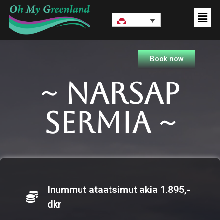
Book now
~ narsap
sermia ~
Inummut ataatsimut akia 1.895,-
dkr